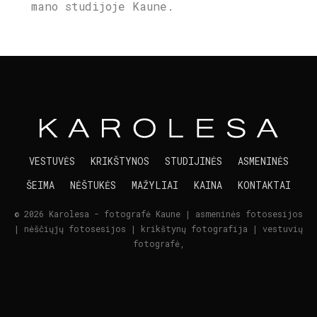
mano studijoje Kaune.
VESTUVĖS
KRIKŠTYNOS
STUDIJINĖS
ASMENINĖS
ŠEIMA
NĖŠTUKĖS
MAŽYLIAI
KAINA
KONTAKTAI
© 2026 Karolesa - fotografė Kaune | asmeninės fotosesijos
| nėščiųjų fotosesijos | krikštynų fotografija | vestuvių
fotografė,