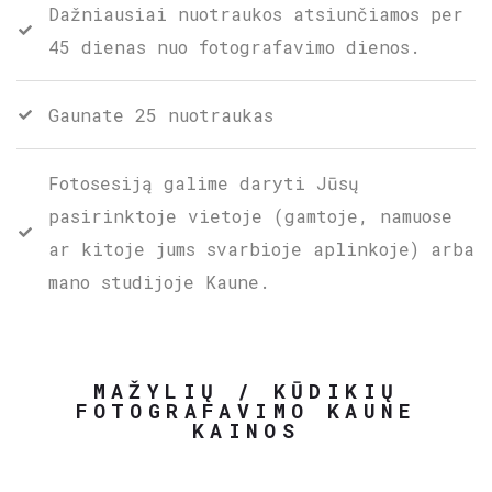
Dažniausiai nuotraukos atsiunčiamos per
45 dienas nuo fotografavimo dienos.
Gaunate 25 nuotraukas
Fotosesiją galime daryti Jūsų
pasirinktoje vietoje (gamtoje, namuose
ar kitoje jums svarbioje aplinkoje) arba
mano studijoje Kaune.
MAŽYLIŲ / KŪDIKIŲ
FOTOGRAFAVIMO KAUNE
KAINOS